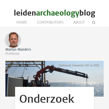
leiden
archaeology
blog
HOME
CONTRIBUTORS
ABOUT
Martijn Manders
Professor
Onderzoek Scheurrak SO1 in 2023
Onderzoek