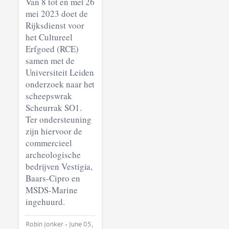
Van 8 tot en met 26
mei 2023 doet de
Rijksdienst voor
het Cultureel
Erfgoed (RCE)
samen met de
Universiteit Leiden
onderzoek naar het
scheepswrak
Scheurrak SO1.
Ter ondersteuning
zijn hiervoor de
commercieel
archeo­logische
bedrijven Vestigia,
Baars-Cipro en
MSDS-Marine
ingehuurd.
Robin Jonker •
June 05,