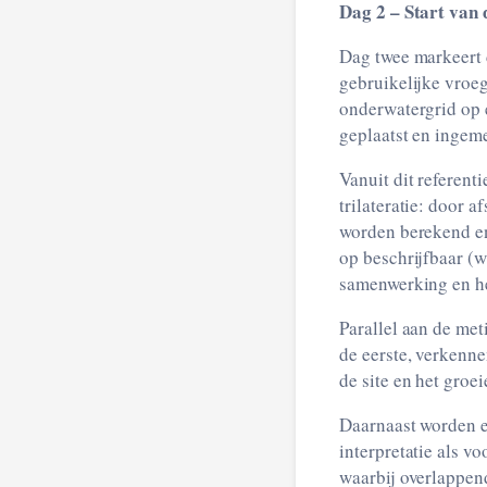
Dag 2 – Start van 
Dag twee markeert 
gebruikelijke vroeg
onderwatergrid op 
geplaatst en ingem
Vanuit dit referen
trilateratie: door 
worden berekend en
op beschrijfbaar (
samenwerking en h
Parallel aan de me
de eerste, verkenn
de site en het groe
Daarnaast worden e
interpretatie als 
waarbij overlappen