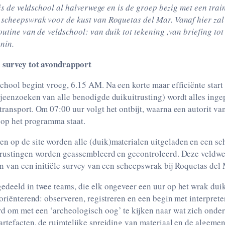
, is de veldschool al halverwege en is de groep bezig met een trai
 scheepswrak voor de kust van Roquetas del Mar. Vanaf hier zal
outine van de veldschool: van duik tot tekening ,van briefing to
nin.
e survey tot avondrapport
chool begint vroeg, 6.15 AM. Na een korte maar efficiënte start
ijeenzoeken van alle benodigde duikuitrusting) wordt alles inge
ransport. Om 07:00 uur volgt het ontbijt, waarna een autorit va
 op het programma staat.
 op de site worden alle (duik)materialen uitgeladen en een s
trustingen worden geassembleerd en gecontroleerd. Deze veldwe
en van een initiële survey van een scheepswrak bij Roquetas del 
edeeld in twee teams, die elk ongeveer een uur op het wrak dui
 oriënterend: observeren, registreren en een begin met interpret
d om met een ‘archeologisch oog’ te kijken naar wat zich ond
rtefacten, de ruimtelijke spreiding van materiaal en de algemen