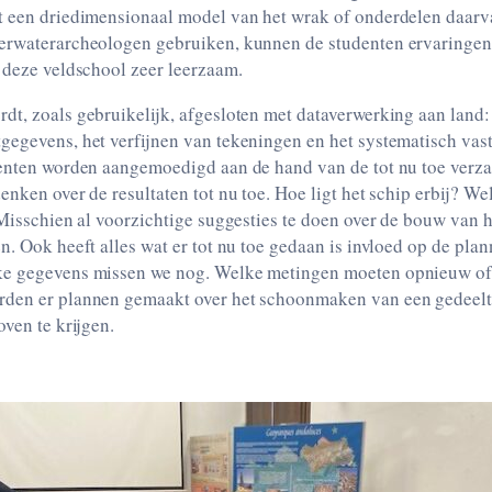
t een driedimensionaal model van het wrak of onderdelen daarv
erwaterarcheologen gebruiken, kunnen de studenten ervaringen
 deze veldschool zeer leerzaam.
t, zoals gebruikelijk, afgesloten met dataverwerking aan land:
gegevens, het verfijnen van tekeningen en het systematisch vas
denten worden aangemoedigd aan de hand van de tot nu toe ver
enken over de resultaten tot nu toe. Hoe ligt het schip erbij? We
 Misschien al voorzichtige suggesties te doen over de bouw van h
n. Ook heeft alles wat er tot nu toe gedaan is invloed op de pla
ke gegevens missen we nog. Welke metingen moeten opnieuw o
den er plannen gemaakt over het schoonmaken van een gedeelt
oven te krijgen.