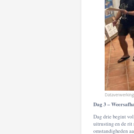
Dataverwerking
Dag 3 – Weersafhank
Dag drie begint vol
uitrusting en de ri
omstandigheden aan