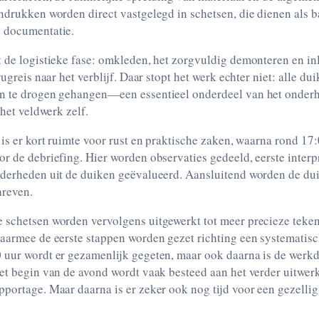
ndrukken worden direct vastgelegd in schetsen, die dienen als ba
 documentatie.
t de logistieke fase: omkleden, het zorgvuldig demonteren en in
rugreis naar het verblijf. Daar stopt het werk echter niet: alle d
n te drogen gehangen—een essentieel onderdeel van het onderh
 het veldwerk zelf.
 is er kort ruimte voor rust en praktische zaken, waarna rond 17
r de debriefing. Hier worden observaties gedeeld, eerste interp
nderheden uit de duiken geëvalueerd. Aansluitend worden de du
hreven.
 schetsen worden vervolgens uitgewerkt tot meer precieze teke
aarmee de eerste stappen worden gezet richting een systematisch
 uur wordt er gezamenlijk gegeten, maar ook daarna is de werkd
het begin van de avond wordt vaak besteed aan het verder uitwer
portage. Maar daarna is er zeker ook nog tijd voor een gezellig 