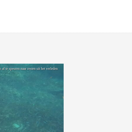
f te speuren naar resten uit het verleden