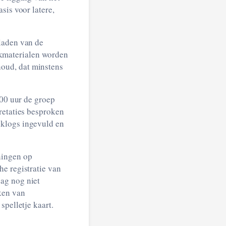
sis voor latere,
laden van de
uikmaterialen worden
oud, dat minstens
:00 uur de groep
retaties besproken
iklogs ingevuld en
ningen op
e registratie van
ag nog niet
ken van
spelletje kaart.