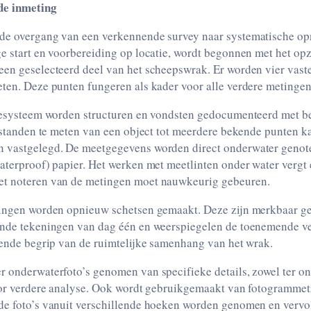
de inmeting
de overgang van een verkennende survey naar systematische o
e start en voorbereiding op locatie, wordt begonnen met het op
een geselecteerd deel van het scheepswrak. Er worden vier vast
eten. Deze punten fungeren als kader voor alle verdere metingen
tiesysteem worden structuren en vondsten gedocumenteerd met b
afstanden te meten van een object tot meerdere bekende punten ka
 vastgelegd. De meetgegevens worden direct onderwater genot
waterproof) papier. Het werken met meetlinten onder water vergt
et noteren van de metingen moet nauwkeurig gebeuren.
tingen worden opnieuw schetsen gemaakt. Deze zijn merkbaar ge
ende tekeningen van dag één en weerspiegelen de toenemende v
iende begrip van de ruimtelijke samenhang van het wrak.
r onderwaterfoto’s genomen van specifieke details, zowel ter o
voor verdere analyse. Ook wordt gebruikgemaakt van fotogrammet
de foto’s vanuit verschillende hoeken worden genomen en vervol