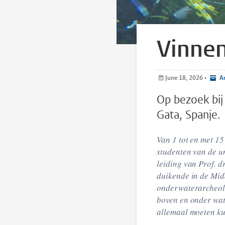
Vinnen
June 18, 2026
•
Ar
Op bezoek bij
Gata, Spanje.
Van 1 tot en met 1
studenten van de u
leiding van Prof. d
duikende in de Mid
onderwaterarcheolo
boven en onder wate
allemaal moeten k