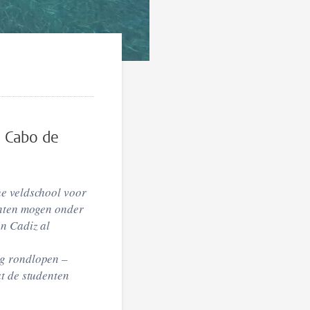
n Cabo de
he veldschool voor
enten mogen onder
an Cadiz al
ag rondlopen –
at de studenten