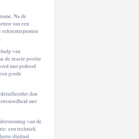
pname. Na de
zetten van een
e referentiepunten
.
ehulp van
n de exacte positie
eerd met potlood
 een goede
detailleerder dan
ertrouwdheid met
ndersteuning van de
rie: een techniek
gens digitaal