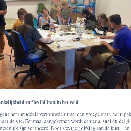
elijkheid en flexibiliteit in het veld
gens het inmiddels vertrouwde ritme: een vroege start, het inpa
t naar de site. Eenmaal aangekomen wordt echter al snel duidelijk
zienlijk zijn veranderd. Door stevige golfslag aan de kust—en d