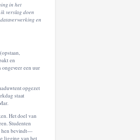
ning in het
 ik verslag doen
t dataverwerking en
 (opstaan,
pakt en
n ongeveer een uur
chaduwtent opgezet
rkdag staat
Mar.
ken. Het doel van
eren. Studenten
er hen bevindt—
e ligging van het