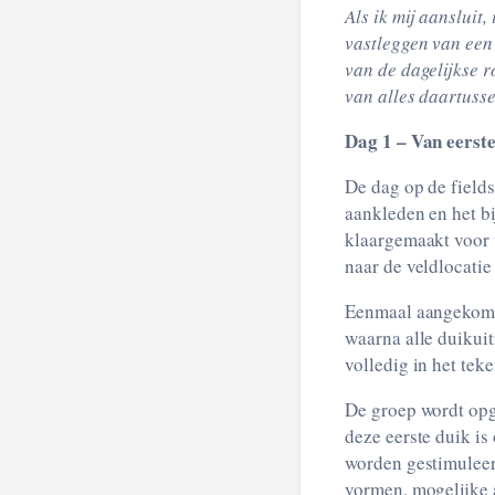
Als ik mij aansluit
vastleggen van een
van de dagelijkse r
van alles daartusse
Dag 1 – Van eerst
De dag op de fields
aankleden en het b
klaargemaakt voor t
naar de veldlocatie
Eenmaal aangekomen
waarna alle duikui
volledig in het tek
De groep wordt opg
deze eerste duik is
worden gestimuleer
vormen, mogelijke a