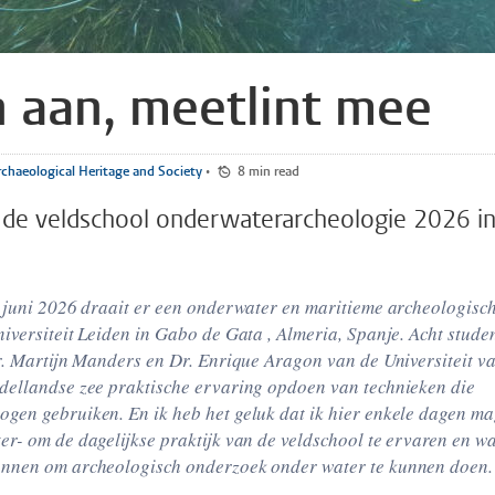
 aan, meetlint mee
chaeological Heritage and Society
•
8 min read
 de veldschool onderwaterarcheologie 2026 i
5 juni 2026 draait er een onderwater en maritieme archeologisc
niversiteit Leiden in Gabo de Gata , Almeria, Spanje. Acht stud
r. Martijn Manders en Dr. Enrique Aragon van de Universiteit v
dellandse zee praktische ervaring opdoen van technieken die
gen gebruiken. En ik heb het geluk dat ik hier enkele dagen m
r- om de dagelijkse praktijk van de veldschool te ervaren en w
unnen om archeologisch onderzoek onder water te kunnen doen.