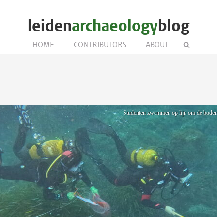
leiden
archaeology
blog
HOME
CONTRIBUTORS
ABOUT
Studenten zwemmen op lijn om de bodem a